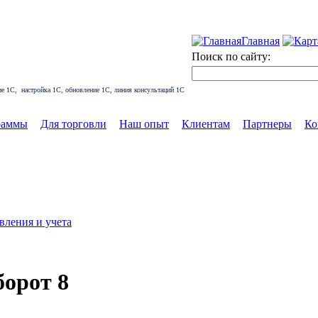
Главная
Поиск по сайту:
ние 1С, настройка 1С, обновление 1С, линия консультаций 1С
раммы
Для торговли
Наш опыт
Клиентам
Партнеры
Ко
вления и учета
орот 8