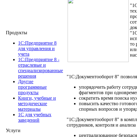
"1С
тех
про
сот
до
Продукты
"1
исп
1C:Предприятие 8
то 
для управления и
или
учета
нас
1C:Предприятие 8 -
отраслевые и
специализированные
решения
"1С:Документооборот 8" позволя
Другие
упорядочить работу сотруд
программные
фрагментов при одновреме
продукты
сократить время поиска н
Книги, учебные и
повысить качество готовог
методические
спорных вопросов и упоряд
материалы
1С для учебных
"1С:Документооборот 8" в компл
заведений
сотрудников, контроля и анализ
Услуги
централизованное безопасн