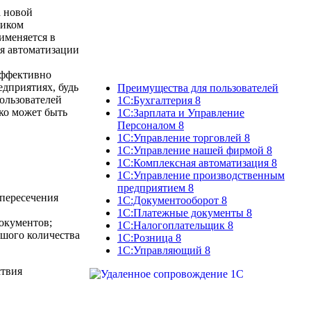
а новой
ником
именяется в
ля автоматизации
эффективно
едприятиях, будь
Преимущества для пользователей
ользователей
1С:Бухгалтерия 8
ко может быть
1С:Зарплата и Управление
Персоналом 8
1С:Управление торговлей 8
1С:Управление нашей фирмой 8
1C:Комплексная автоматизация 8
1C:Управление производственным
предприятием 8
 пересечения
1С:Документооборот 8
1С:Платежные документы 8
окументов;
1С:Налогоплательщик 8
ьшого количества
1С:Розница 8
1С:Управляющий 8
ствия