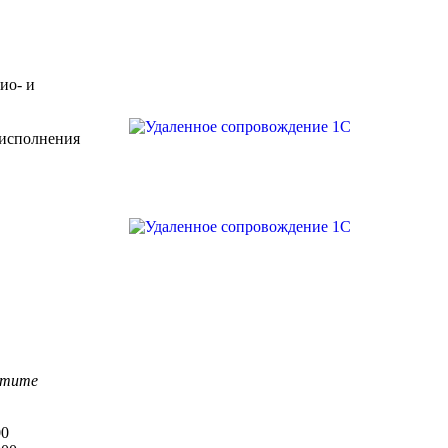
ио- и
 исполнения
етите
00