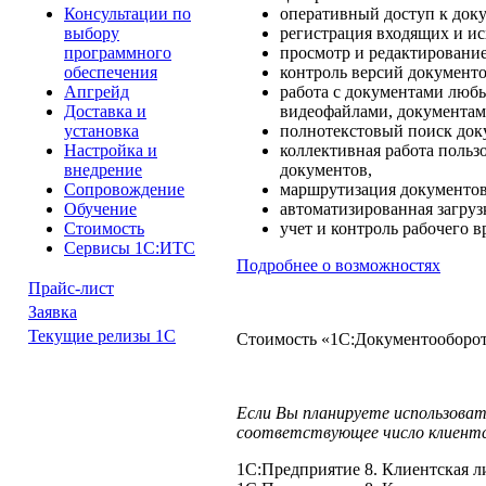
оперативный доступ к доку
Консультации по
регистрация входящих и и
выбору
просмотр и редактирование
программного
контроль версий документо
обеспечения
работа с документами любы
Апгрейд
видеофайлами, документами
Доставка и
полнотекстовый поиск док
установка
коллективная работа польз
Настройка и
документов,
внедрение
маршрутизация документов,
Сопровождение
автоматизированная загруз
Обучение
учет и контроль рабочего 
Стоимость
Сервисы 1С:ИТС
Подробнее о возможностях
Прайс-лист
Заявка
Текущие релизы 1С
Стоимость «1С:Документооборот 
Если Вы планируете использова
соответствующее число клиентс
1С:Предприятие 8. Клиентская ли