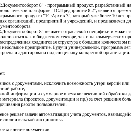
:Документооборот 8" - программный продукт, разработанный н
нологической платформе "1С:Предприятие 8.2", является преем
граммного продукта "1С:Архив 3", который уже более 10 лет пр
нях организаций, предприятий и учреждений, и предназначен д
кументооборота.
С:Документооборот 8" не имеет отраслевой специфики и может 
ользоваться как в бюджетном секторе, так и на коммерческих пр
распределенная холдинговая структура с большим количеством п
 небольшое предприятие. Будучи универсальной, программа лег
троена и адаптирована под специфику конкретной организации.
ет:
ников с документами, исключить возможность утери версий или
нной работе;
ужной информации и суммарное время коллективной обработки д
о материала (проектов, документации и пр.) за счет решения бол
очивания работы пользователей.
ексе решает задачи автоматизации учета документов, взаимодей
а исполнительской дисциплины:
ое хранение документов,