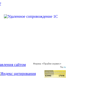
r
Фирма «Прайм-сервис»
Tiu
.ru