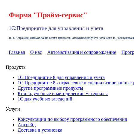
Фирма "Прайм-сервис"
1С:Предприятие для управления и учета
1С в Астрахани, автоматизация бизнес-процессов, автоматизация учета, установка 1С, обслужива
Главная
О нас
Автоматизация и сопровождение
Прог
Продукты
1C:Предприятие 8 для управления и учета
1C:Предприятие 8 - отраслевые и специализированные
Другие программные продукты
Книги, учебные и методические материалы
1С для учебных заведений
Услуги
Консультации по выбору программного обеспечения
Апгрейд
Доставка и установка