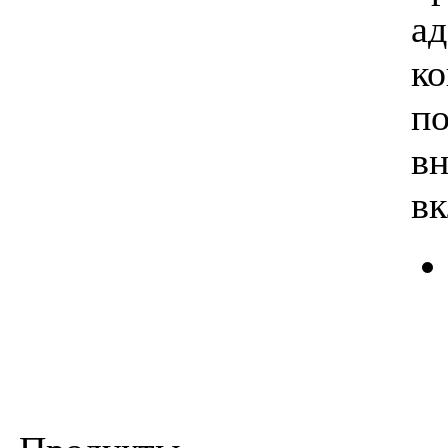
ад
ко
п
вн
в