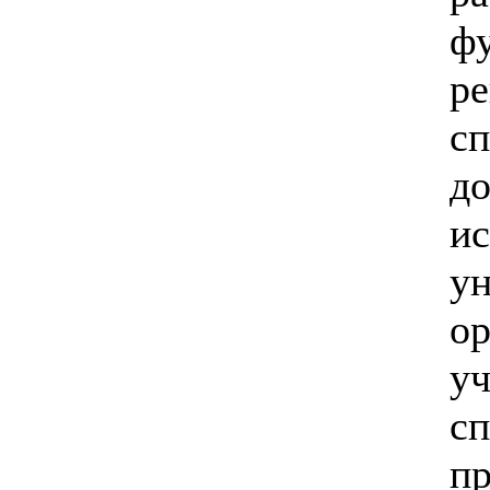
фу
ре
сп
д
ис
у
ор
уч
сп
пр