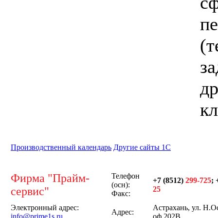
с
пе
(т
за
др
кл
Производственный календарь
Другие сайты 1С
Фирма "Прайм-
Телефон
+7 (8512)
299-725
; 
(осн):
сервис"
25
Факс:
Электронный адрес:
Астрахань, ул. Н.О
Адрес:
info@prime1s.ru
оф.202В