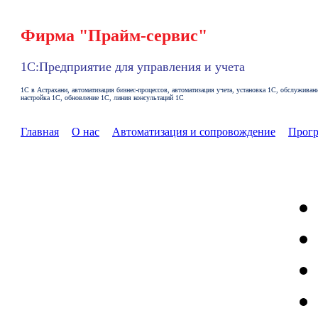
Фирма "Прайм-сервис"
1С:Предприятие для управления и учета
1С в Астрахани, автоматизация бизнес-процессов, автоматизация учета, установка 1С, обслуживан
настройка 1С, обновление 1С, линия консультаций 1С
Главная
О нас
Автоматизация и сопровождение
Прог