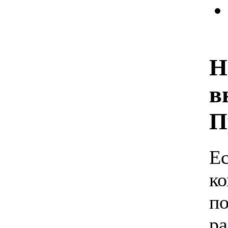
Н
в
П
Е
ко
по
р