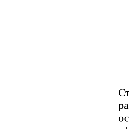
С
ра
о