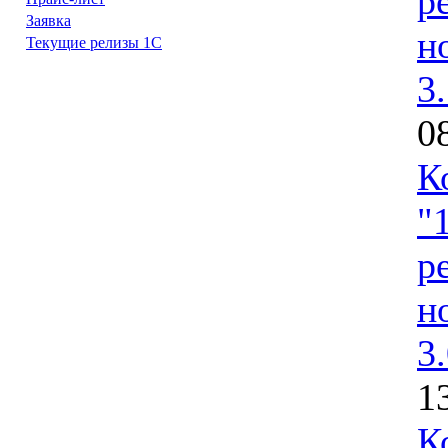
р
Заявка
н
Текущие релизы 1С
3
0
К
"
р
н
3
1
К