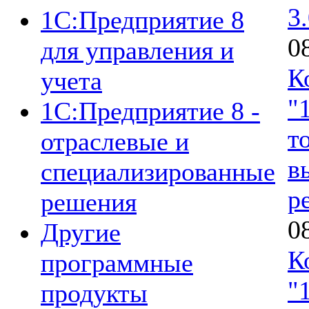
3
1C:Предприятие 8
0
для управления и
К
учета
"
1C:Предприятие 8 -
т
отраслевые и
в
специализированные
р
решения
0
Другие
К
программные
"
продукты