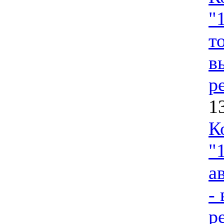
"
т
в
р
1
К
"
а
-
р