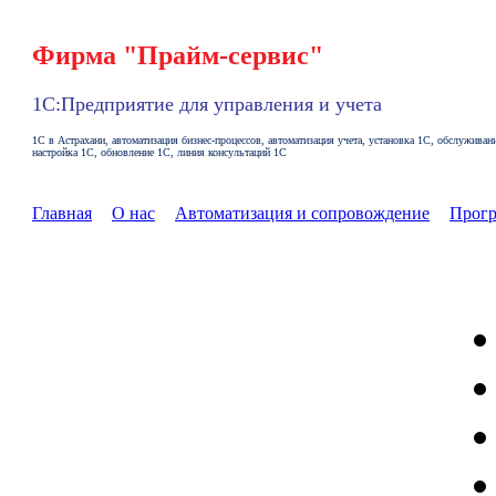
Фирма "Прайм-сервис"
1С:Предприятие для управления и учета
1С в Астрахани, автоматизация бизнес-процессов, автоматизация учета, установка 1С, обслуживан
настройка 1С, обновление 1С, линия консультаций 1С
Главная
О нас
Автоматизация и сопровождение
Прог