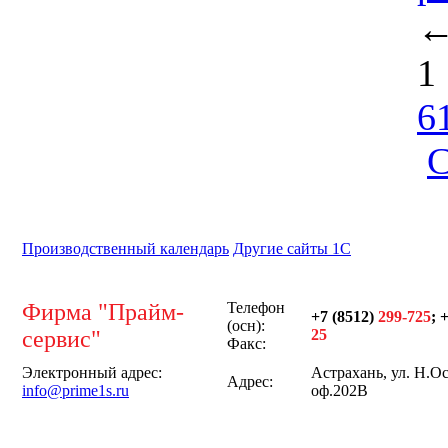
1
6
С
Производственный календарь
Другие сайты 1С
Фирма "Прайм-
Телефон
+7 (8512)
299-725
; 
(осн):
сервис"
25
Факс:
Электронный адрес:
Астрахань, ул. Н.Ос
Адрес:
info@prime1s.ru
оф.202В