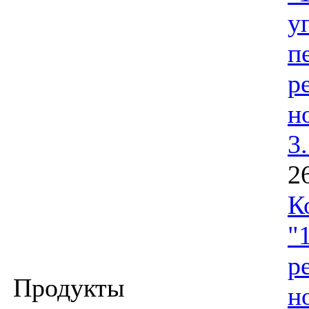
у
п
р
н
3
2
К
"
р
Продукты
н