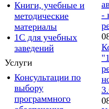
а
Книги, учебные и
-
методические
р
материалы
0
1С для учебных
К
заведений
"
Услуги
р
Консультации по
н
выбору
3
программного
0