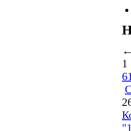
Н
1
6
С
2
К
"