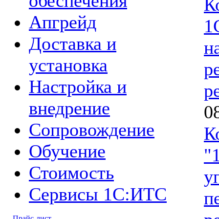
обеспечения
К
Апгрейд
1
Доставка и
н
установка
р
Настройка и
р
внедрение
0
Сопровождение
К
Обучение
"
Стоимость
у
Сервисы 1С:ИТС
п
Прайс-лист