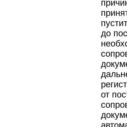
причи
принят
пусти
до по
необх
сопро
докум
дальн
регис
от по
сопро
докум
автом