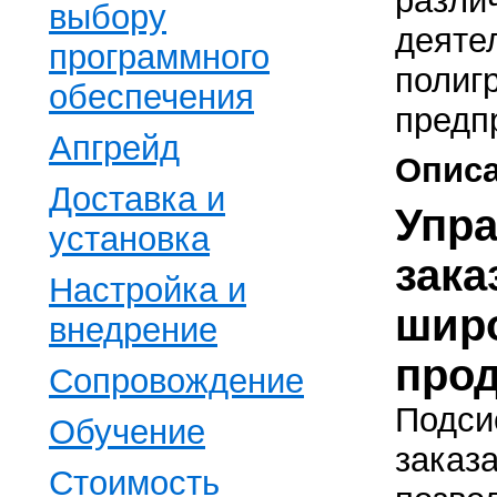
разли
выбору
деяте
программного
полиг
обеспечения
предп
Апгрейд
Описа
Доставка и
Упр
установка
зака
Настройка и
шир
внедрение
про
Сопровождение
Подси
Обучение
заказ
Стоимость