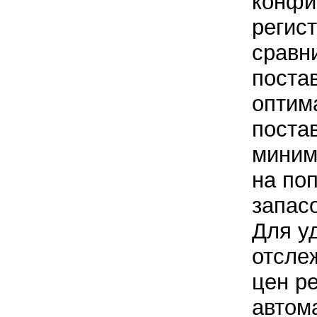
конфи
регис
сравн
поста
оптим
поста
миним
на по
запас
Для у
отсле
цен р
автом