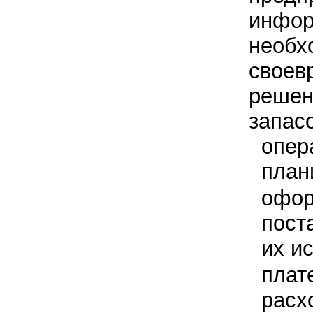
инфор
необх
своев
решен
запас
опер
план
офор
пост
их и
плат
расх