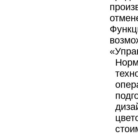
произ
отмене
Функц
возмо
«Упра
Норм
техн
опер
подг
диза
цвето
стои