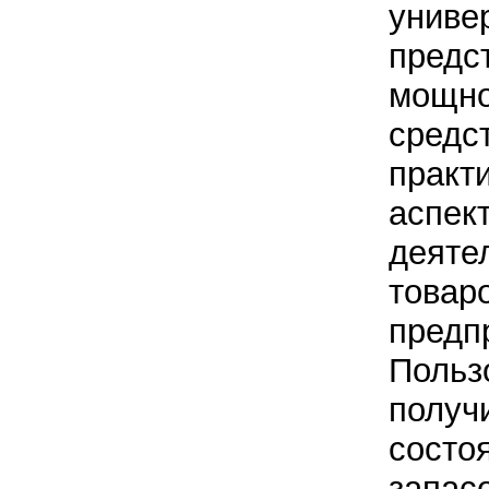
униве
предс
мощно
средс
практ
аспек
деяте
товар
предп
Польз
получ
состо
запасо