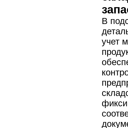
зап
В под
детал
учет 
проду
обесп
контр
предп
склад
фикси
соотв
докум