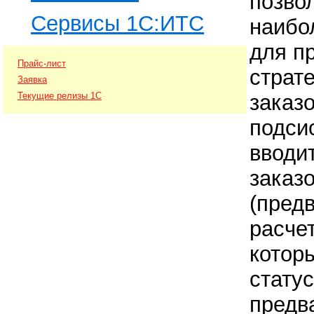
позво
Сервисы 1С:ИТС
наибо
для п
Прайс-лист
страт
Заявка
заказо
Текущие релизы 1С
подси
вводи
заказ
(пред
расчет
котор
стату
предв