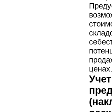
Преду
возмо
стоим
склад
себес
потен
прода
ценах
Учет
пре
(на