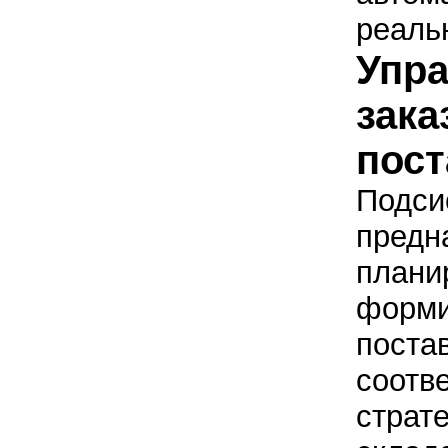
реаль
Упр
зака
пос
Подси
предн
плани
форми
поста
соотв
страт