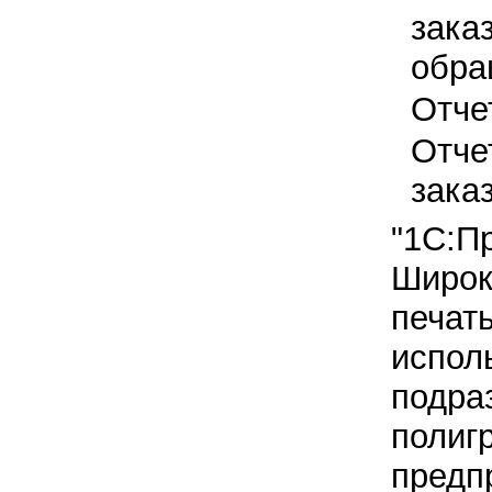
зака
обра
Отче
Отче
зака
"1С:П
Широк
печат
испол
подра
полиг
предп