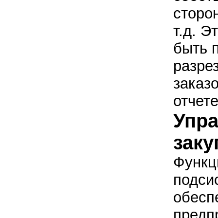
сторо
т.д. Э
быть 
разрез
заказ
отчет
Упр
заку
Функц
подси
обесп
предп