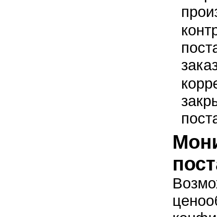
прои
конт
пост
зака
корр
закр
пост
Мони
пос
Возмо
ценоо