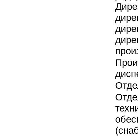
Дире
дире
дире
дире
прои
Прои
дисп
Отде
Отде
техн
обес
(сна