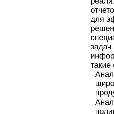
реали
отчет
для э
решен
специ
задач
инфор
такие 
Анал
широ
прод
Анал
поли