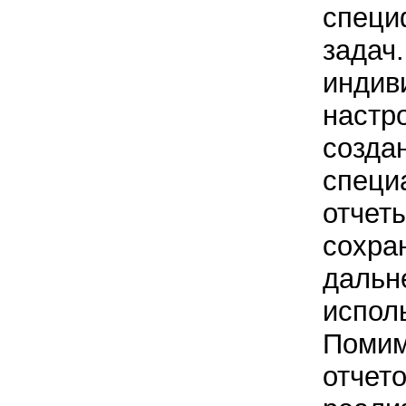
специ
задач.
индив
настро
созда
специ
отчеты
сохра
дальн
испол
Помим
отчет