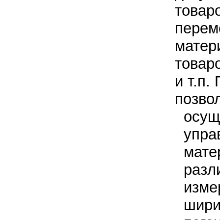
товар
перем
матер
товар
и т.п.
позво
осущ
упра
мате
разл
изме
шири