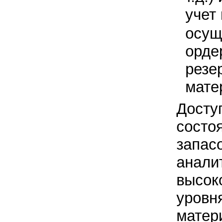
учет
осущ
орде
резе
мате
Досту
состо
запас
анали
высок
уровн
матер