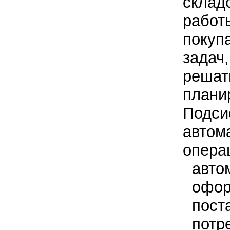
склад
работ
покуп
задач
решат
плани
Подси
автом
операц
авто
офор
пост
потр