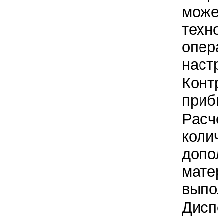
може
техн
опер
наст
Конт
приб
Расч
коли
допо
мате
выпо
Дисп