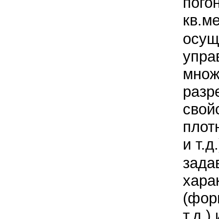
пого
кв.ме
осущ
упра
множ
разр
свой
плот
и т.д.
зада
хара
(фор
т.д.)