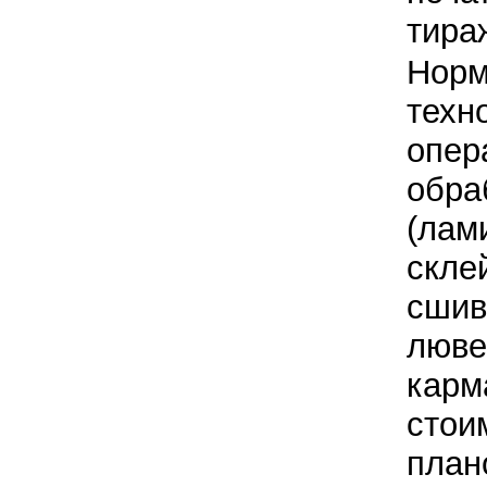
тираж
Норм
техн
опер
обра
(лам
скле
сшив
люве
карма
стои
план