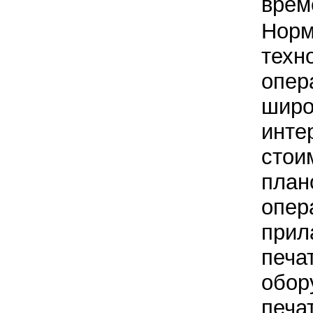
врем
Норм
техн
опер
широ
инте
стои
план
опер
прил
печа
обор
печа