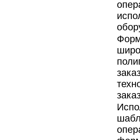
опер
испо
обор
Форм
широ
поли
заказ
техн
заказ
Испо
шабл
опер