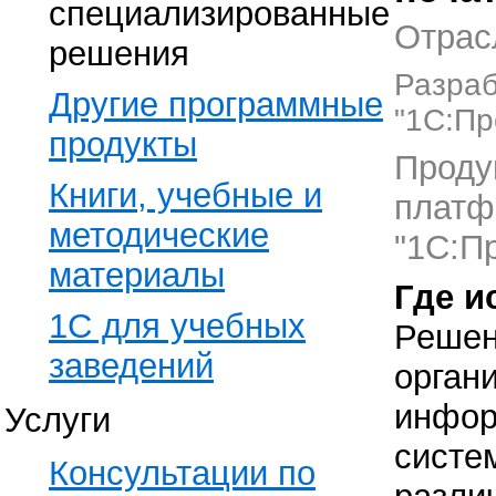
специализированные
Отрас
решения
Разраб
Другие программные
"1С:Пр
продукты
Проду
Книги, учебные и
платф
методические
"1С:П
материалы
Где и
1С для учебных
Решен
заведений
орган
инфор
Услуги
систе
Консультации по