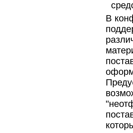
сред
В кон
подде
разли
матер
поста
оформ
Преду
возмо
"неот
постав
котор