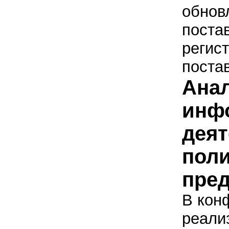
обнов
поста
регис
постав
Ана
инф
деят
пол
пре
В кон
реали