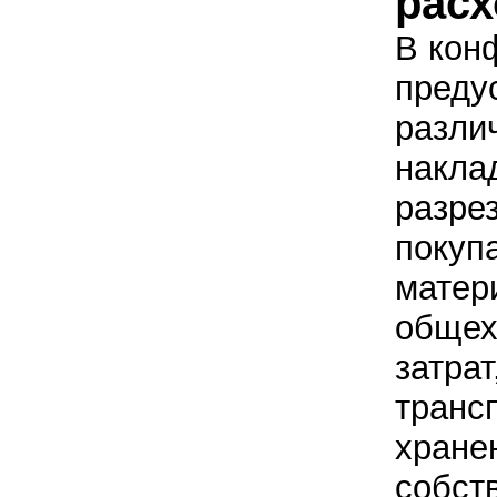
расх
В кон
преду
разли
накла
разре
покуп
матер
общех
затрат
транс
хранен
собств