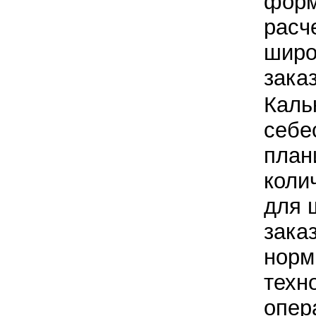
форм
расч
широ
зака
Каль
себе
план
коли
для 
зака
норм
техн
опер