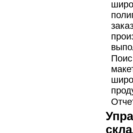
широ
поли
зака
прои
выпо
Поис
маке
широ
прод
Отче
Упр
скл