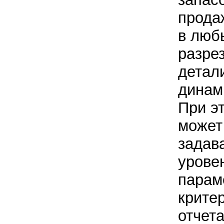
прода
в люб
разре
детал
динам
При э
может
задава
урове
парам
крите
отчета