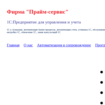
Фирма "Прайм-сервис"
1С:Предприятие для управления и учета
1С в Астрахани, автоматизация бизнес-процессов, автоматизация учета, установка 1С, обслуживан
настройка 1С, обновление 1С, линия консультаций 1С
Главная
О нас
Автоматизация и сопровождение
Прог