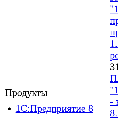
"
п
п
1
р
3
П
"
Продукты
-
1C:Предприятие 8
8