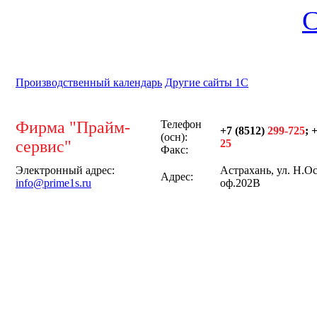
С
Производственный календарь
Другие сайты 1С
Фирма "Прайм-
Телефон
+7 (8512)
299-725
; 
(осн):
сервис"
25
Факс:
Электронный адрес:
Астрахань, ул. Н.Ос
Адрес:
info@prime1s.ru
оф.202В