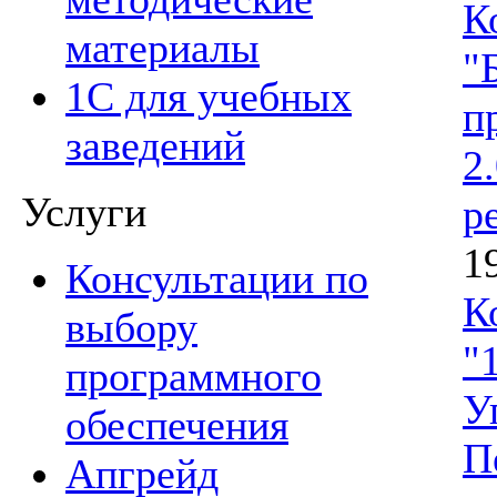
К
материалы
"
1С для учебных
п
заведений
2
Услуги
р
1
Консультации по
К
выбору
"
программного
У
обеспечения
П
Апгрейд