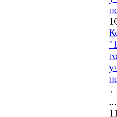
н
1
К
"
г
у
н
..
1