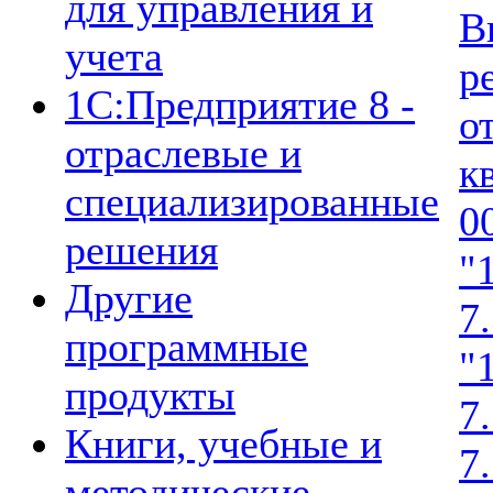
для управления и
В
учета
р
1C:Предприятие 8 -
о
отраслевые и
к
специализированные
0
решения
"
Другие
7.
программные
"
продукты
7
Книги, учебные и
7
методические