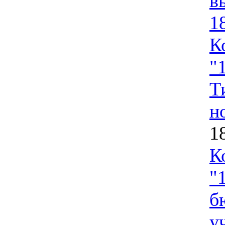
в
1
К
"
Т
н
1
К
"
б
у