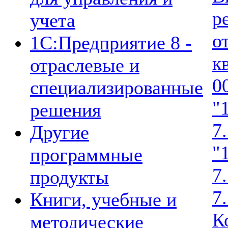
р
учета
о
1C:Предприятие 8 -
к
отраслевые и
0
специализированные
"
решения
7.
Другие
"
программные
7
продукты
7
Книги, учебные и
К
методические