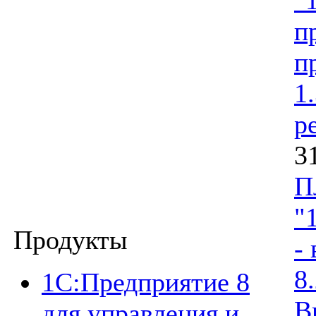
п
п
1
р
3
П
"
Продукты
-
8
1C:Предприятие 8
В
для управления и