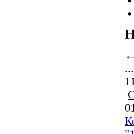
Н
..
1
С
0
К
"