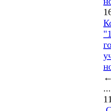
н
1
К
"
г
у
н
..
1
С