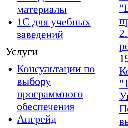
"
материалы
п
1С для учебных
2
заведений
р
Услуги
1
Консультации по
К
выбору
"
программного
У
обеспечения
П
Апгрейд
в