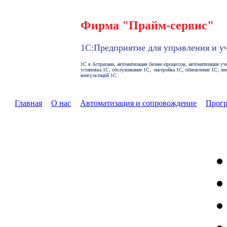
Фирма "Прайм-сервис"
1С:Предприятие для управления и у
1С в Астрахани, автоматизация бизнес-процессов, автоматизация уче
установка 1С, обслуживание 1С, настройка 1С, обновление 1С, ли
консультаций 1С
Главная
О нас
Автоматизация и сопровождение
Прог