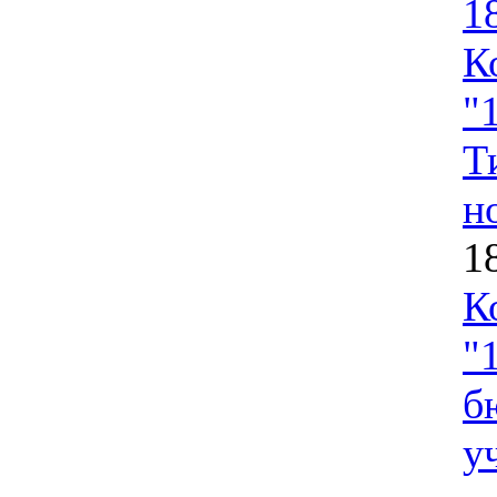
1
К
"
Т
н
1
К
"
б
у