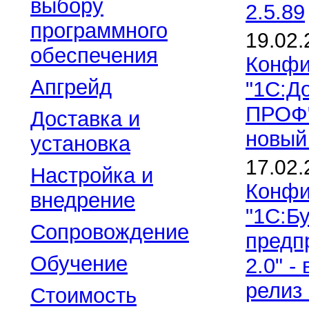
выбору
2.5.89
программного
19.02.
обеспечения
Конфи
Апгрейд
"1С:Д
ПРОФ"
Доставка и
новый 
установка
17.02.
Настройка и
Конфи
внедрение
"1С:Б
Сопровождение
предпр
Обучение
2.0" 
релиз 
Стоимость