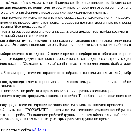
ндекс" можно было указать всего 9 символов. Поле расширено до 15 символов
ия для рядового исполнителя не увеличивается срок для ответственного исп
го заполнения файлов в некоторых случаях удаляются скрипты.
 при изменении исполнителя или его срока в карточках исполнения и рассмо
ически не предоставляются права на разрезы доступа, доступные по специ
 группы "Все пользователи".
тов и на разрезы доступа (организации, виды документов, грифы доступа и т.
 который указан в политиках.
ии рабочей группы документа программа устанавливает пользователям приз
оступа. Это может приводить к ошибкам при проверке соответствия рабочих 
выборе элемента из адресной книги и при автоподборе не отображаются роли
 папок видов документов права пересчитываются не для всех затронутых до
лов команда "Сохранить на диск" срабатывает только для одного файла, да
 шаблонам средствами интеграции не отображаются роли исполнителей, выб
ние, руководителем которого указан пользователь, ранее не приписанный ни
 ошибкой.
ов некорректно работают при использовании с разных компьютеров.
о время запуска программы возникает ошибка "Преобразование значения к ти
лону средствами интеграции не заполняется ссылка на шаблон процесса.
ой почты типа "POP3/SMTP" не открывается помощник создания новой учетн
мента настройки "Заполнение рабочей группы является обязательным" пере
в этого вида, в том числе те, у которых рабочая группа не пустая.
ии взяты с сайта
v8.1c.ru