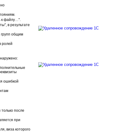
ено
тояниям.
 к файлу…".
ы", в результате
х групп общим
в ролей
бнаружено:
дополнительные
реквизиты
ся ошибкой
ентам
 только после
вляется при
я, виза которого