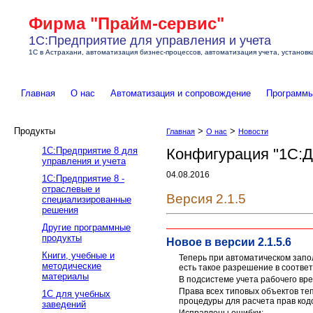
Фирма "Прайм-сервис"
1С:Предприятие для управления и учета
1С в Астрахани, автоматизация бизнес-процессов, автоматизация учета, установ
Главная
О нас
Автоматизация и сопровождение
Программ
Продукты
>
>
Главная
О нас
Новости
1C:Предприятие 8 для
Конфигурация "1С:Д
управления и учета
04.08.2016
1C:Предприятие 8 -
отраслевые и
Версия 2.1.5
специализированные
решения
Другие программные
продукты
Новое в версии 2.1.5.6
Книги, учебные и
Теперь при автоматическом запо
методические
есть такое разрешение в соответ
материалы
В подсистеме учета рабочего вр
Права всех типовых объектов те
1С для учебных
процедуры для расчета прав кодо
заведений
Исправлены ошибки: