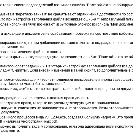
вателя в списке подразделений возникает ошибка "Поле объекта не обнаруж
ументам "перетаскиванием" не срабатывают ограничения доступности по сос
, то при настройке заполнения файла возникает ошибка ""Неправильный путь
более исполнителями возникают избыточные блокировки списка "Мои документ
 и исходящего документов не срабатывает проверка на соответствие рабочи
одразделению, то при добавлении пользователя в это подразделение соста
е не меняется.
рава на изменение файлов в папках.
в при открытии исходящего документа возникает ошибка: "Поле объекта не о
ументооборот" редакции 2.1 в "старых" настройках заполнения файлов все 
ладку "Скрипты". Если внести изменения в такой скрипт, то дополнительные 
 прокси-сервера для интернет-поддержки пользователей иногда завершает
типу Число не может быть выполнено".
цессы и задачи" в карточке контрагента не отображаются процессы по докум
подразделения не пересчитываются права делегатов.
 передаются права, которые получены делегирующим от подчиненных.
документ, список виз не обновляется и не отображается. Визы отображаются
 документа.
ое число процессов вида v8_1234.exe, создавая большую нагрузку. Это проя
f и наличии многостраничных pdf.
можно выполнить задачу согласования, если она адресована роли исполнител
 документе.