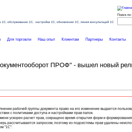
Поиск по 
ка 1С, обслуживание 1С, настройка 1С, обновление 1С, линия консультаций 1С
ы
Для торговли
Наш опыт
Клиентам
Партнеры
Контакты
окументооборот ПРОФ" - вышел новый рели
лнении рабочей группы документа право на его изменение выдается пользов
ствии с политиками доступа и настройками прав папок.
емени ускорен расчет прав, сокращено время открытия форм и формирования
перь рассчитываются запросом, поэтому из подсистемы прав удалены неисп
м "1С".