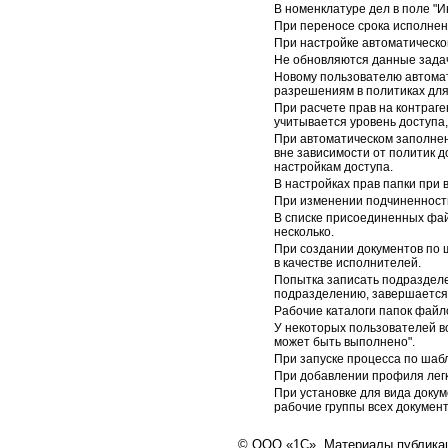
В номенклатуре дел в поле "И
При переносе срока исполнен
При настройке автоматическо
Не обновляются данные задач
Новому пользователю автомат
разрешениям в политиках для
При расчете прав на контраген
учитывается уровень доступа,
При автоматическом заполнен
вне зависимости от политик д
настройкам доступа.
В настройках прав папки при 
При изменении подчиненности
В списке присоединенных фай
несколько.
При создании документов по
в качестве исполнителей.
Попытка записать подразделе
подразделению, завершается
Рабочие каталоги папок файл
У некоторых пользователей в
может быть выполнено".
При запуске процесса по шаб
При добавлении профиля легк
При установке для вида доку
рабочие группы всех документо
© ООО «1С». Материалы публикац