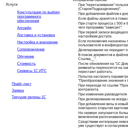
Услуги
При "перетаскивании" пользо
(СтароеПодразделение)".
Консультации по выбору
При добавлении файлов к док
программного
Если файлы хранятся в томах
обеспечения
При старте процесса с 500 и 
чего программа "зависает".
Апгрейд
При первой записи входящего
Доставка и установка
настройкам доступа.
Если полномочия назначены п
Настройка и внедрение
пользователя в конфигуратор
Сопровождение
Делегирование не передает п
В поиске документов и файло
Обучение
Ссылка__".
Стоимость
После обновления на "1С:Док
реквизиты переносятся на зак
Сервисы 1С:ИТС
перестают работать.
Попытка настроить параметры
"Преобразование значения к 
Прайс-лист
При переходе по ссылке "Про
контрагента.
Заявка
При изменении руководителя 
Текущие релизы 1С
При делегировании не всегда
При добавлении визы в новый 
повторного открытия карточки
На сервере запускается больш
включенном распознавании pd
Средствами интеграции невоз
уже существует в согласуемом