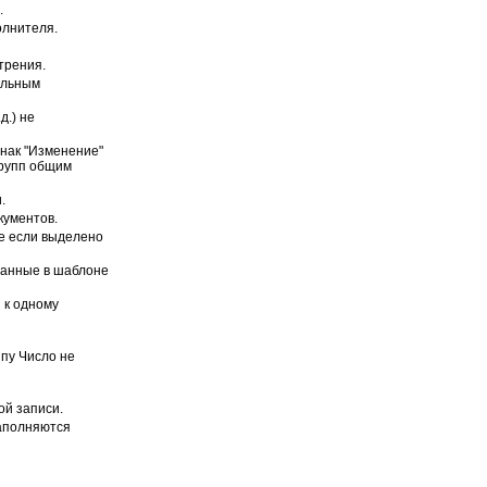
.
олнителя.
трения.
альным
д.) не
нак "Изменение"
групп общим
.
кументов.
же если выделено
ранные в шаблоне
 к одному
пу Число не
ой записи.
заполняются