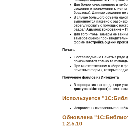
Для более качественного и глуб
сведения о приложении клиента (
браузера). Данные сведения не
В случае большого объема нако
выполняется пакетно с разбивк
отрегулировать с помощью настр
раздел
Администрирование – П
Для того чтобы замеры не зани
замеров оценки производительн
форме
Настройка оценки произ
Печать
Состав подменю Печать в ряде д
показываются только те команды
При множественном выборе в фор
печатные формы, которые подхо
Получение файлов из Интернета
В корпоративных средах при ука
доступа в Интернет
) стало воз
Используется "1С:Библи
Исправлены выявленные ошибки
Обновлена "1С:Библиот
1.2.5.10