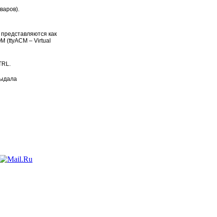
варов).
 представляются как
 (ttyACM – Virtual
TRL.
выдала