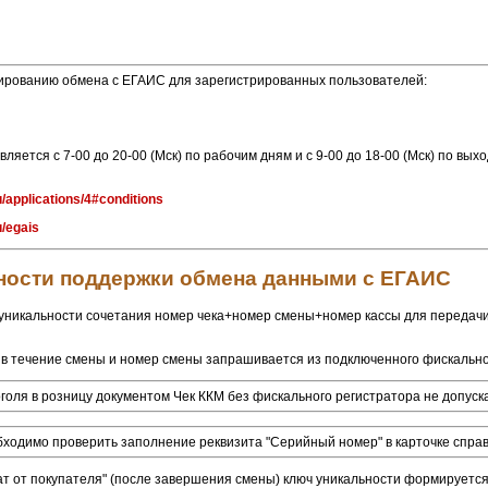
нированию обмена с ЕГАИС для зарегистрированных пользователей:
яется с 7-00 до 20-00 (Мск) по рабочим дням и с 9-00 до 18-00 (Мск) по вых
ru/applications/4#conditions
u/egais
ности поддержки обмена данными с ЕГАИС
уникальности сочетания номер чека+номер смены+номер кассы для передач
 в течение смены и номер смены запрашивается из подключенного фискально
оля в розницу документом Чек ККМ без фискального регистратора не допуск
одимо проверить заполнение реквизита "Серийный номер" в карточке справ
ат от покупателя" (после завершения смены) ключ уникальности формируется