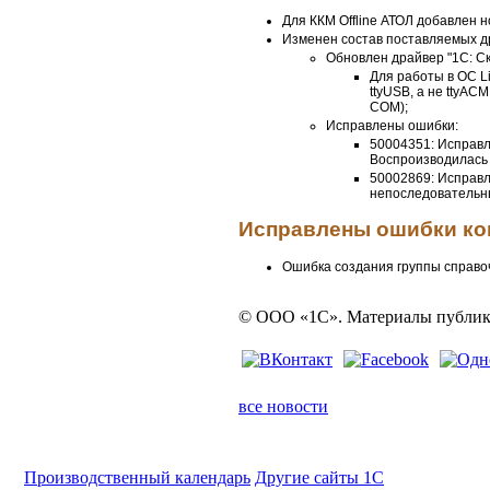
Для ККМ Offline АТОЛ добавлен н
Изменен состав поставляемых д
Обновлен драйвер "1C: Ска
Для работы в ОС L
ttyUSB, а не ttyAC
COM);
Исправлены ошибки:
50004351: Исправл
Воспроизводилась 
50002869: Исправл
непоследовательн
Исправлены ошибки ко
Ошибка создания группы справо
© ООО «1С». Материалы публика
все новости
Производственный календарь
Другие сайты 1С