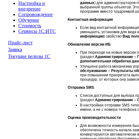
данных
) для администраторов 
Настройка и
выбранной группы объектов. Это
внедрение
программе вместо трудоемкой р
Сопровождение
Контактная информация
Обучение
Стоимость
Если вид контактной информац
Сервисы 1С:ИТС
уменьшить, установив для вида 
информации
) свойство
Вид пол
Прайс-лист
Обновление версии ИБ
Заявка
При переходе на новые версии 
Текущие релизы 1С
(раздел
Администрирование – П
дополнительная обработка да
Улучшена работа механизма упр
обслуживание – Результаты об
при повышении приоритета выпо
процедур, от которых она зависи
Отправка SMS
Список доступных для выбора п
(раздел
Администрирование – О
В настройках отправки SMS тепе
имени, а не с номера телефона 
Оценка производительности
Для возможности измерения быст
обеспечена точность начала за
конвертируются автоматически в
помощью обработки Инстументы