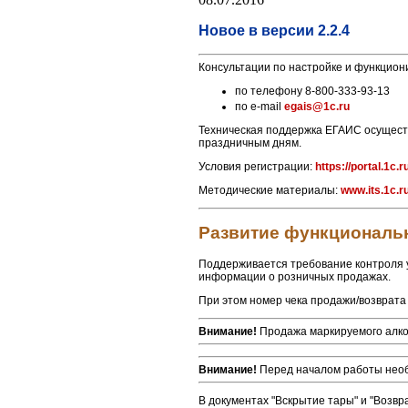
Новое в версии 2.2.4
Консультации по настройке и функцио
по телефону 8-800-333-93-13
по e-mail
egais@1c.ru
Техническая поддержка ЕГАИС осуществл
праздничным дням.
Условия регистрации:
https://portal.1c.
Методические материалы:
www.its.1c.r
Развитие функциональ
Поддерживается требование контроля 
информации о розничных продажах.
При этом номер чека продажи/возврата
Внимание!
Продажа маркируемого алког
Внимание!
Перед началом работы необх
В документах "Вскрытие тары" и "Возвр