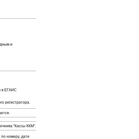
одным и
и в ЕГАИС
го регистратора.
ается.
очника "Кассы ККМ".
 по номеру, дате