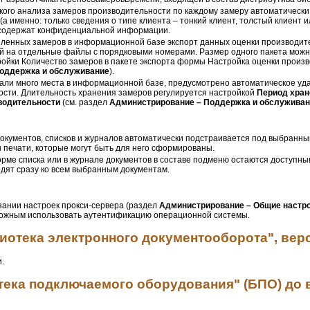
окого анализа замеров производительности по каждому замеру автоматическ
а именно: только сведения о типе клиента – тонкий клиент, толстый клиент и
 содержат конфиденциальной информации.
пленных замеров в информационной базе экспорт данных оценки производит
ой на отдельные файлы с порядковыми номерами. Размер одного пакета мож
ойки Количество замеров в пакете экспорта формы Настройка оценки произв
оддержка и обслуживание
).
мали много места в информационной базе, предусмотрено автоматическое уд
ости. Длительность хранения замеров регулируется настройкой
Период хран
водительности
(см. раздел
Администрирование – Поддержка и обслужива
окументов, списков и журналов автоматически подстраивается под выбранны
 печати, которые могут быть для него сформированы.
ме списка или в журнале документов в составе подменю остаются доступны
дят сразу ко всем выбранным документам.
зании настроек прокси-сервера (раздел
Администрирование – Общие настр
можным использовать аутентификацию операционной системы.
отека электронного документооборота", верси
.
ека подключаемого оборудования" (БПО) до 