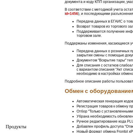
документа и коду КПП организации, ука
В соответствии с методикой учета оста
id=1456
), и последующими разъяснени
Передача данных в ЕГАИС о това
Возврат товаров из торгового за
Поддерживается получение информ
торговом зале.
Поддержаны изменения, касающиеся уч
Передача данных о розничных п
закрытии смены с помощью доку
Документом "Вскрытие тары" теп
Для списания с остатков слабоа
с вариантом списания "Акт спис
необходимо в настройках обмена
Подробное описание работы пользова
Обмен с оборудованием 
Автоматическая генерация кодов
Регистрация товаров к обмену п
Отбор "Только с установленными
Убрана необходимость обновлен
Ручное редактирование кода PLU
Продукты
Добавлен профиль доступа "Отв
Новый формат обмена Frontol xP