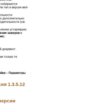
и собираются
ли тип и версия веб-
ельности
но дополнительно
одительности (см.
аление устаревших
ения замеров
в
ние
).
й документ:
ми только те
ойки – Параметры
я 1.3.5.12
версии