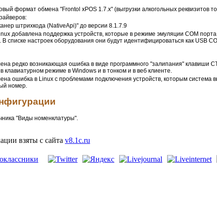
овый формат обмена "Frontol xPOS 1.7.x" (выгрузки алкогольных реквизитов то
райверов:
нер штрихкода (NativeApi)" до версии 8.1.7.9
inux добавлена поддержка устройств, которые в режиме эмуляции COM порта
M. В списке настроек оборудования они будут идентифицироваться как USB COM
ена редко возникающая ошибка в виде программного "залипания" клавиши C
в клавиатурном режиме в Windows и в тонком и в веб клиенте.
ена ошибка в Linux с проблемами подключения устройств, которым система 
ый номер.
нфигурации
чника "Виды номенклатуры".
ции взяты с сайта
v8.1c.ru