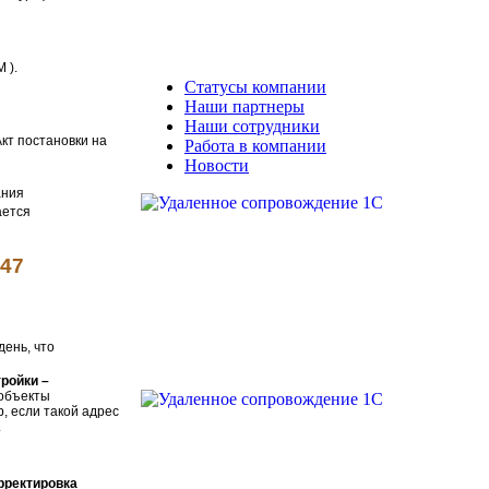
 ).
Cтатусы компании
Наши партнеры
Наши сотрудники
Акт постановки на
Работа в компании
Новости
ания
ается
.47
день, что
ройки –
 объекты
, если такой адрес
.
рректировка