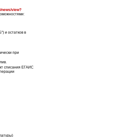
ru/news/view?
озможностями:
) и остатков в
ически при
лив.
Акт списания ЕГАИС
операции
клатуры)