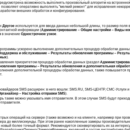
предусмотрена возможность выполнять произвольный алгоритм на встроенно
 позволяет оперативно выполнять "мелкий ремонт" для исправления некорр
азработки внешних обработок и конфигурирования.
ии
Другое
используется для ввода данных небольшой длины, то размер поля 
контактной информации (
Администрирование – Общие настройки – Виды ко
я
в значение
Однострочное узкое
.
программы ускорено выполнение дополнительных процедур обработки данны
оддержка и обслуживание – Результаты обновления программы – Резуль
нных
).
авления приоритетом процедур обработки данных (раздел
Администрирова
новления программы – Результаты обновления и дополнительная обрабо
лнения дополнительной процедуры обработки данных, также повышается п
т.
ровайдеров SMS расширен: в него вошли: SMS.RU, SMS-ЦЕНТР, СМС-Услуги
рганайзер – Настройка отправки SMS
).
рь также можно указывать имя отправителя. В этом случае SMS будут приходи
отправителя.
рых операций на сервере (также возможно и на клиенте, например при пров
мера до миллисекунды. При этом ранее накопленные замеры производительн
 новый более точный формат. Рекомендуется сконвертировать их за интере
РазработчикаПереносЗамеровВремени, входящей в состав дистрибутива биб