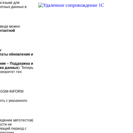
м языке для
ектных данных в
ввода можно
нтактной
х
таты обновления и
ние – Поддержка и
тка данных
). Теперь
риоритет тех
 и GSM-INFORM
ть с указанного
едении автотестов)
ости не
сующий период с
лиотеки.