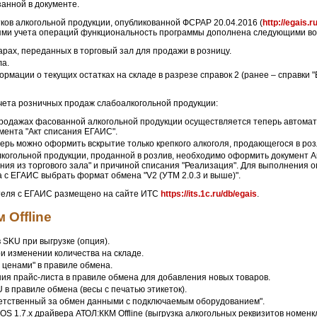
занной в документе.
тков алкогольной продукции, опубликованной ФСРАР 20.04.2016 (
http://egais.
ями учета операций функциональность программы дополнена следующими в
рах, переданных в торговый зал для продажи в розницу.
ла.
ации о текущих остатках на складе в разрезе справок 2 (ранее – справки "Б"
ета розничных продаж слабоалкогольной продукции:
родажах фасованной алкогольной продукции осуществляется теперь автомат
мента "Акт списания ЕГАИС".
ерь можно оформить вскрытие только крепкого алкоголя, продающегося в роз
лкогольной продукции, проданной в розлив, необходимо оформить документ 
ания из торгового зала" и причиной списания "Реализация". Для выполнения 
 с ЕГАИС выбрать формат обмена "V2 (УТМ 2.0.3 и выше)".
теля с ЕГАИС размещено на сайте ИТС
https://its.1c.ru/db/egais
.
Offline
 SKU при выгрузке (опция).
ри изменении количества на складе.
 ценами" в правиле обмена.
ия прайс-листа в правиле обмена для добавления новых товаров.
 в правиле обмена (весы с печатью этикеток).
етственный за обмен данными с подключаемым оборудованием".
OS 1.7.x драйвера АТОЛ:ККМ Offline (выгрузка алкогольных реквизитов номен