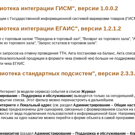
отека интеграции ГИСМ", версии 1.0.0.2
ции с Государственной информационной системой маркировки товаров (ГИСМ
отека интеграции ЕГАИС", версии 1.2.1.2
с торговым залом: "Передача в торговый зал", "Возврат из торгового зала", "
е из торгового зала", "Запрос остатков в торговом зале".
 запросов на отмену проведения ТТН, Акта постановки на баланс, Акта спис
боалкогольной продукции в формате чека (пивной чек) больше не поддержив
ти чека ЕГАИС
иотека стандартных подсистем", версии 2.3.3
Интернет (в модели сервиса) события в списке
Журнал
ирование – Поддержка и обслуживание
) выводятся только за сегодняшний 
крытие списка. Этот фильтр можно перенастроить в дальнейшем.
интернете
и
Локальный адрес
(см. раздел
Администрирование – Общие наст
базы
) предназначены для сценариев, связанных с формированием ссылок на
ости от вида подключения пользователей к информационной базе. Например
из письма за одно нажатие можно перейти к форме объекта в самой программе
реквизитов
(раздел
Администрирование – Поддержка и обслуживание – Ко