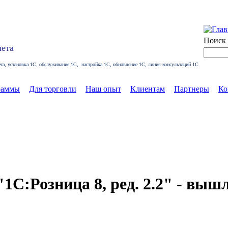
Поиск 
чета
чета, установка 1С, обслуживание 1С, настройка 1С, обновление 1С, линия консультаций 1С
раммы
Для торговли
Наш опыт
Клиентам
Партнеры
Ко
1С:Розница 8, ред. 2.2" - выш