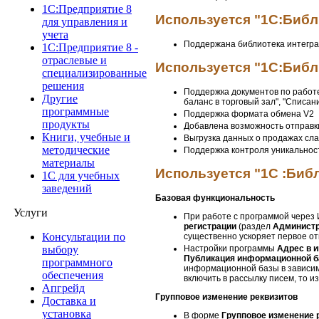
1C:Предприятие 8
Используется "1С:Библи
для управления и
учета
Поддержана библиотека интегра
1C:Предприятие 8 -
отраслевые и
Используется "1С:Библи
специализированные
решения
Поддержка документов по работе 
Другие
баланс в торговый зал", "Списани
программные
Поддержка формата обмена V2
продукты
Добавлена возможность отправки
Книги, учебные и
Выгрузка данных о продажах сла
методические
Поддержка контроля уникальнос
материалы
Используется "1C :Библ
1С для учебных
заведений
Базовая функциональность
Услуги
При работе с программой через 
регистрации
(раздел
Администр
Консультации по
существенно ускоряет первое от
Настройки программы
Адрес в 
выбору
Публикация информационной 
программного
информационной базы в зависим
обеспечения
включить в рассылку писем, то 
Апгрейд
Групповое изменение реквизитов
Доставка и
установка
В форме
Групповое изменение 